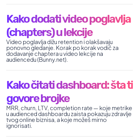
Kako dodati video poglavlja
(chapters) u lekcije
Video poglavlja dižu retention i olakšavaju
ponovno gledanje. Korak po korak vodič za
dodavanje chaptera u video lekcije na
audiencedu (Bunny.net).
Kako čitati dashboard: šta ti
govore brojke
MRR, churn, LTV, completion rate — koje metrike
u audienced dashboardu zaista pokazuju zdravlje
tvog online biznisa, a koje možeš mirno
ignorisati.