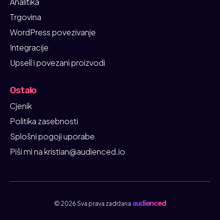
Analitika
Trgovina
WordPress povezivanje
Integracije
Upsell i povezani proizvodi
Ostalo
Cjenik
Politika zasebnosti
Splošni pogoji uporabe
Piši mi na kristian@audienced.io
audienced
© 2026 Sva prava zadržana