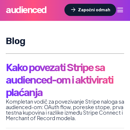
audienced
dehaze
arrow_forward
Započni odmah
Blog
Kako povezati Stripe sa
audienced-om i aktivirati
plaćanja
Kompletan vodič za povezivanje Stripe naloga sa
audienced-om: OAuth flow, poreske stope, prva
testna kupovina i razlike između Stripe Connect i
Merchant of Record modela.