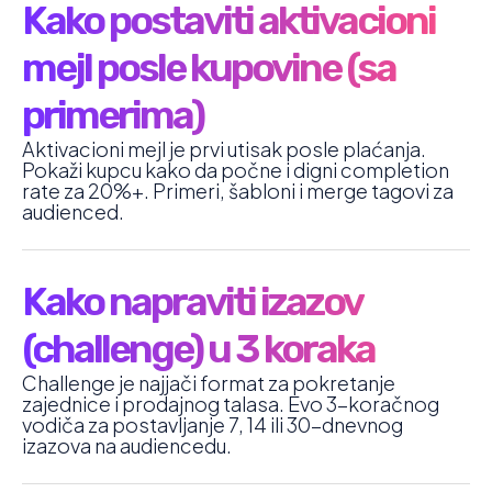
Kako postaviti aktivacioni
mejl posle kupovine (sa
primerima)
Aktivacioni mejl je prvi utisak posle plaćanja.
Pokaži kupcu kako da počne i digni completion
rate za 20%+. Primeri, šabloni i merge tagovi za
audienced.
Kako napraviti izazov
(challenge) u 3 koraka
Challenge je najjači format za pokretanje
zajednice i prodajnog talasa. Evo 3-koračnog
vodiča za postavljanje 7, 14 ili 30-dnevnog
izazova na audiencedu.